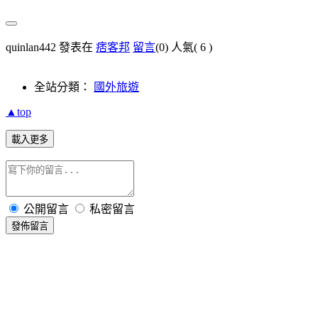
quinlan442 發表在
痞客邦
留言
(0)
人氣(
6
)
全站分類：
國外旅遊
▲top
載入更多
公開留言
私密留言
發佈留言