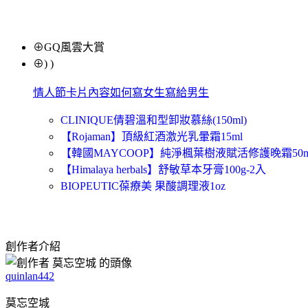
⊕GQ風雲大賞
⊕) )
情人節卡片內容如何寫女生寫給男生
CLINIQUE倩碧溫和型卸妝慕絲(150ml)
【Rojaman】頂級紅酒激光乳暈霜15ml
【韓國MAYCOOP】純淨楓葉樹液賦活修護晚霜50m
【Himalaya herbals】舒敏草本牙膏100g-2入
BIOPEUTIC葆療美 果酸調理液1oz
創作者介紹
quinlan442
莫忘空城