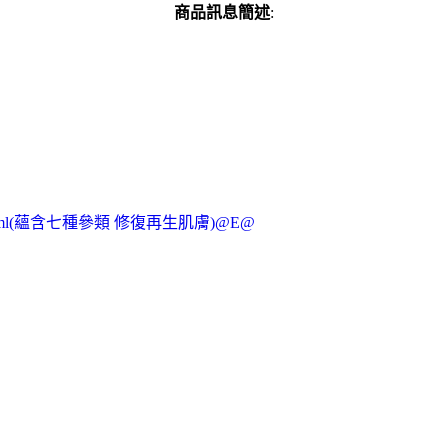
商品訊息簡述
:
l(蘊含七種參類 修復再生肌膚)@E@