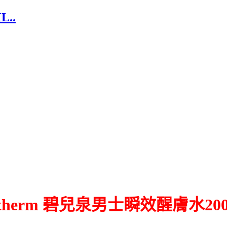
..
otherm 碧兒泉男士瞬效醒膚水20