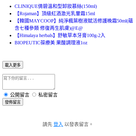
CLINIQUE倩碧溫和型卸妝慕絲(150ml)
【Rojaman】頂級紅酒激光乳暈霜15ml
【韓國MAYCOOP】純淨楓葉樹液賦活修護晚霜50ml(蘊
含七種參類 修復再生肌膚)@E@
【Himalaya herbals】舒敏草本牙膏100g-2入
BIOPEUTIC葆療美 果酸調理液1oz
載入更多
公開留言
私密留言
發佈留言
請先
登入
以發表留言。