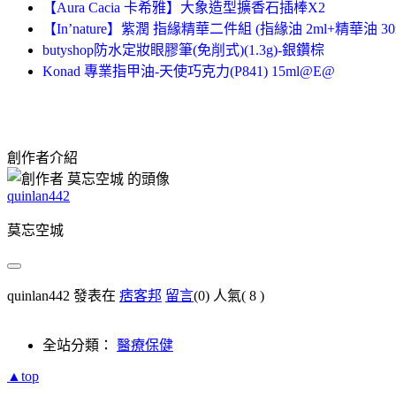
【Aura Cacia 卡希雅】大象造型擴香石插棒X2
【In’nature】紫潤 指緣精華二件組 (指緣油 2ml+精華油 30m
butyshop防水定妝眼膠筆(免削式)(1.3g)-銀鑽棕
Konad 專業指甲油-天使巧克力(P841) 15ml@E@
創作者介紹
quinlan442
莫忘空城
quinlan442 發表在
痞客邦
留言
(0)
人氣(
8
)
全站分類：
醫療保健
▲top