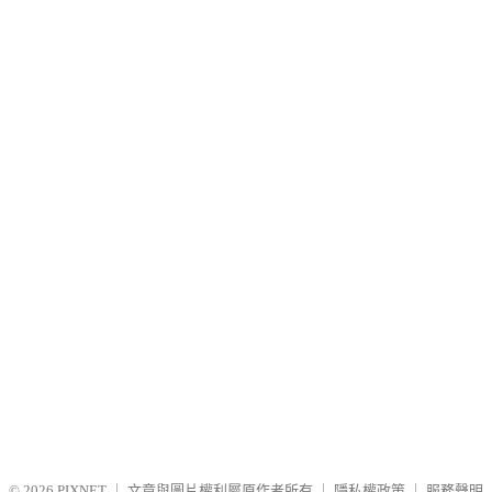
© 2026
PIXNET
｜
文章與圖片權利屬原作者所有
｜
隱私權政策
｜
服務聲明