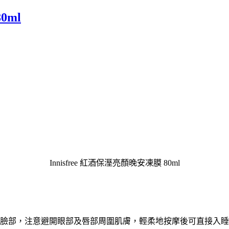
0ml
Innisfree 紅酒保溼亮顏晚安凍膜 80ml
臉部，注意避開眼部及唇部周圍肌膚，輕柔地按摩後可直接入睡