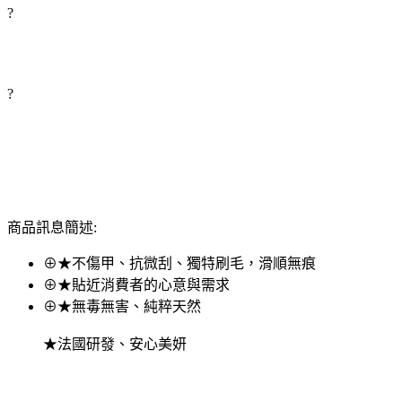
?
?
商品訊息簡述:
⊕★不傷甲、抗微刮、獨特刷毛，滑順無痕
⊕★貼近消費者的心意與需求
⊕★無毒無害、純粹天然
★法國研發、安心美妍