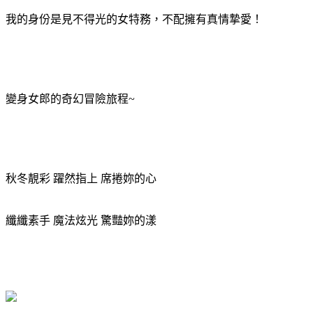
我的身份是見不得光的女特務，不配擁有真情摯愛！
變身女郎的奇幻冒險旅程~
秋冬靚彩 躍然指上 席捲妳的心
纖纖素手 魔法炫光 驚豔妳的漾