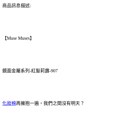
商品訊息描述:
【Muse Muses】
鏡面金屬系列-紅髮莉露-907
化妝棉
再擁抱一遍，我們之間沒有明天？