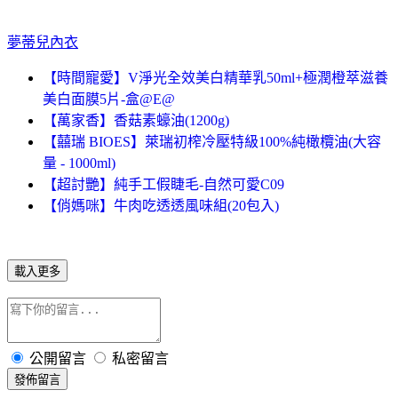
夢蒂兒內衣
【時間寵愛】V淨光全效美白精華乳50ml+極潤橙萃滋養
美白面膜5片-盒@E@
【萬家香】香菇素蠔油(1200g)
【囍瑞 BIOES】萊瑞初榨冷壓特級100%純橄欖油(大容
量 - 1000ml)
【超討艷】純手工假睫毛-自然可愛C09
【俏媽咪】牛肉吃透透風味組(20包入)
載入更多
公開留言
私密留言
發佈留言