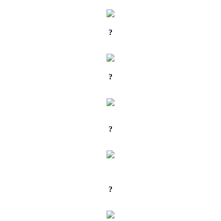
?
?
?
?