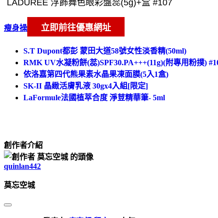
瘦身操
S.T Dupont都彭 蒙田大道58號女性淡香精(50ml)
RMK UV水凝粉餅(蕊)SPF30.PA+++(11g)(附專用粉撲) #1
依洛嘉第四代熊果素水晶果凍面膜(5入1盒)
SK-II 晶緻活膚乳液 30gx4入組[限定]
LaFormule法國植萃合度 淨荳精華筆- 5ml
創作者介紹
quinlan442
莫忘空城