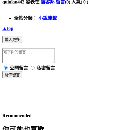
quinlan442 發表在
痞客邦
留言
(0)
人氣(
0
)
全站分類：
小說連載
▲top
載入更多
公開留言
私密留言
發佈留言
Recommended
你可能也喜歡