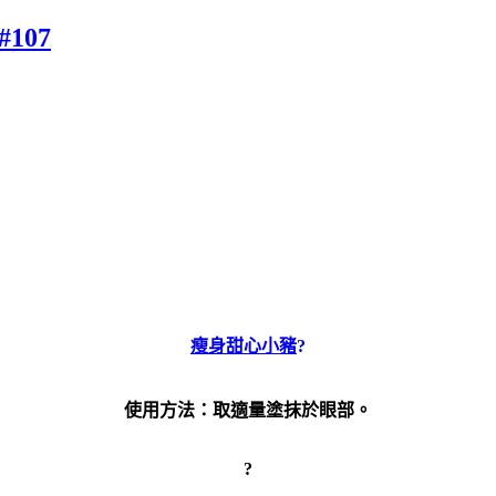
107
瘦身甜心小豬
?
使用方法：取適量塗抹於眼部。
?