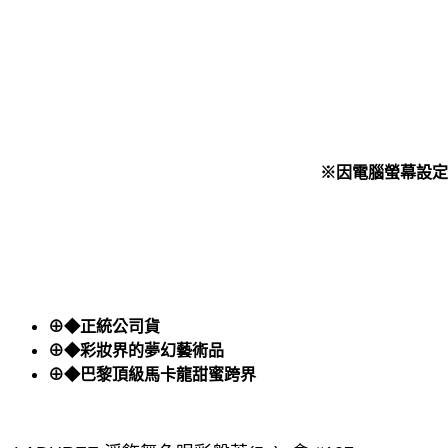
※因電腦螢幕設定
⊕◆正統公司貨
⊕◆彩妝界的夢幻藝術品
⊕◆巴黎頂級馬卡龍甜蜜跨界