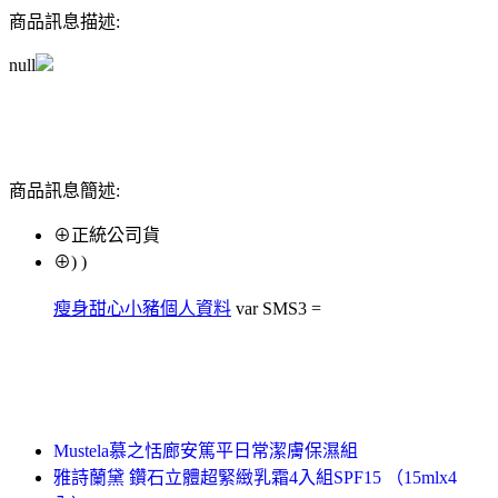
商品訊息描述:
null
商品訊息簡述:
⊕正統公司貨
⊕) )
瘦身甜心小豬個人資料
var SMS3 =
Mustela慕之恬廊安篤平日常潔膚保濕組
雅詩蘭黛 鑽石立體超緊緻乳霜4入組SPF15 （15mlx4