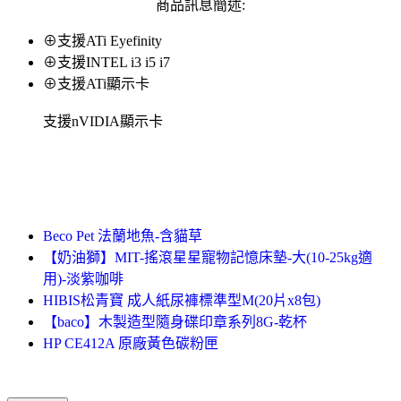
商品訊息簡述:
⊕支援ATi Eyefinity
⊕支援INTEL i3 i5 i7
⊕支援ATi顯示卡
支援nVIDIA顯示卡
Beco Pet 法蘭地魚-含貓草
【奶油獅】MIT-搖滾星星寵物記憶床墊-大(10-25kg適
用)-淡紫咖啡
HIBIS松青寶 成人紙尿褲標準型M(20片x8包)
【baco】木製造型隨身碟印章系列8G-乾杯
HP CE412A 原廠黃色碳粉匣