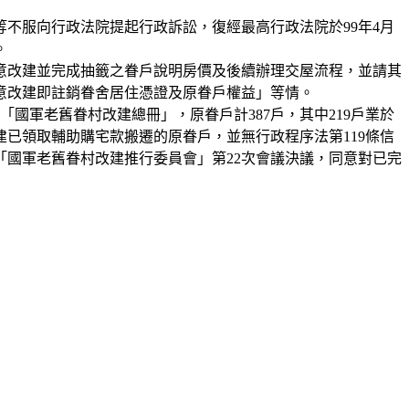
等不服向行政法院提起行政訴訟，復經最高行政法院於99年4月
。
同意改建並完成抽籤之眷戶說明房價及後續辦理交屋流程，並請其
同意改建即註銷眷舍居住憑證及原眷戶權益」等情。
「國軍老舊眷村改建總冊」，原眷戶計387戶，其中219戶業於
建已領取輔助購宅款搬遷的原眷戶，並無行政程序法第119條信
國軍老舊眷村改建推行委員會」第22次會議決議，同意對已完