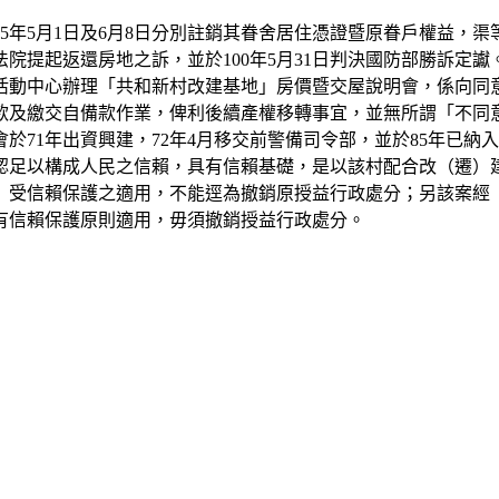
5年5月1日及6月8日分別註銷其眷舍居住憑證暨原眷戶權益，渠
法院提起返還房地之訴，並於100年5月31日判決國防部勝訴定讞
學生活動中心辦理「共和新村改建基地」房價暨交屋說明會，係向
理貸款及繳交自備款作業，俾利後續產權移轉事宜，並無所謂「不
71年出資興建，72年4月移交前警備司令部，並於85年已納入
應認足以構成人民之信賴，具有信賴基礎，是以該村配合改（遷）
」受信賴保護之適用，不能逕為撤銷原授益行政處分；另該案經「
有信賴保護原則適用，毋須撤銷授益行政處分。