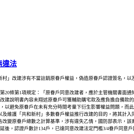
無違法
和新村」改建涉有不當註銷原眷戶權益，偽造原眷戶認證簽名，以
則第20條第1項規定：「原眷戶同意改建者，應於主管機關書面
咸認改建說明書內容未翔述原眷戶可獲輔助購宅款及應負擔自備款
9日止，以避免原眷戶在未有充分時間考量下衍生影響權益問題，
以及維護「共和新村」多數眷戶權益推行改建的目的，將其計入
改變原眷戶總數之計算基準，涉有違失乙情，國防部表示，該案係
後，認證戶數計134戶，已達同意改建法定門檻3/4眷戶同意戶