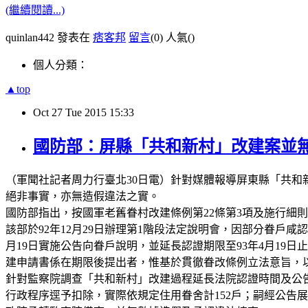
(繼續閱讀...)
quinlan442 發表在
痞客邦
留言
(0)
人氣(
)
個人分類：
▲top
Oct
27
Tue
2015
15:33
國防部：屏縣「共和新村」改建案並
（軍聞社記者周力行臺北30日電）針對媒體報導屏東縣「共
絕非事實，亦無造假違法之實。
國防部指出，按國軍老舊眷村改建條例第22條第3項及施行細
該部於92年12月29日辦理第1階段法定說明會，因部分眷戶
月19日實施公告向眷戶說明，並延長認證期限至93年4月1
建申請書係在期限後提出者，惟基於貫徹眷改條例立法意旨，
針對監察院調查「共和新村」改建過程延長法院認證時間及公告
行政程序逕予扣除，實際依規定住用眷舍計152戶；嗣經公告展延