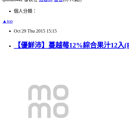
個人分類：
▲top
Oct
29
Thu
2015
15:15
【優鮮沛】蔓越莓12%綜合果汁12入(PE