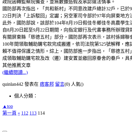
政院函轉監察院備查，並無數據造假及承認違法情事。
國防部再次指出，「共和新村」不同意改建戶總計32戶，已於9
22日判決「上訴駁回」定讞；另空軍司令部於97年向屏東地方
此外，國防部說，該部於104年8月19日假佳冬鄉佳冬高農
自8月20日起至9月22日期間，向指定銀行及代書事務所辦
有關屏東縣「慈德五村」部分，國防部再次表示，該村係婦聯會於
100年間領取輔助購宅款完成搬遷，依司法院第525號解釋，
賴不值得保護之情形。綜上，國防部進一步指出，「慈德五村
成領取輔助購宅款及改（遷）建安置並繳回原眷舍的眷戶，具
其他推薦文章
(繼續閱讀...)
quinlan442 發表在
痞客邦
留言
(0)
人氣(
)
個人分類：
▲top
第一頁
«
112
113
114