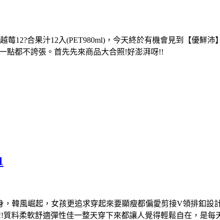
?合果汁12入(PET980ml)，今天終於有機會見到【優鮮沛】蔓
容，一點都不誇張。首先先來商品大合照!好澎湃呀!!
1
更合身，韓風崛起，女孩更追求穿起來要顯瘦都偏愛剪接V領排釦設計雪
穿到爆!!!質料柔軟舒適彈性佳一整天穿下來都讓人覺得輕鬆自在，是