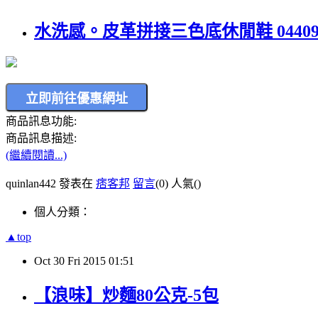
水洗感。皮革拼接三色底休閒鞋 04409_
商品訊息功能:
商品訊息描述:
(繼續閱讀...)
quinlan442 發表在
痞客邦
留言
(0)
人氣(
)
個人分類：
▲top
Oct
30
Fri
2015
01:51
【浪味】炒麵80公克-5包