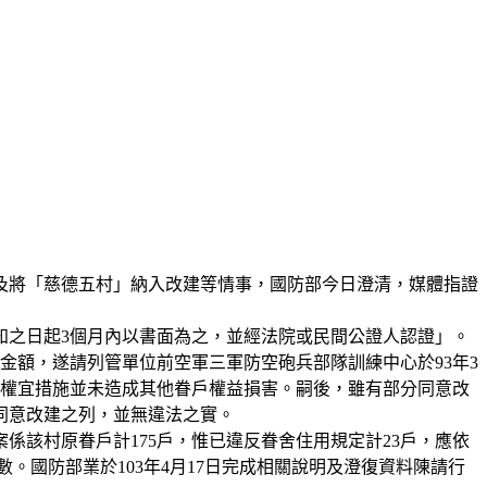
及將「慈德五村」納入改建等情事，國防部今日澄清，媒體指證
通知之日起3個月內以書面為之，並經法院或民間公證人認證」。
的金額，遂請列管單位前空軍三軍防空砲兵部隊訓練中心於93年3
而此權宜措施並未造成其他眷戶權益損害。嗣後，雖有部分同意改
同意改建之列，並無違法之實。
該村原眷戶計175戶，惟已違反眷舍住用規定計23戶，應依
數。國防部業於103年4月17日完成相關說明及澄復資料陳請行