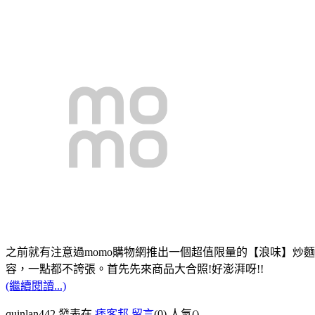
之前就有注意過momo購物網推出一個超值限量的【浪味】炒麵8
容，一點都不誇張。首先先來商品大合照!好澎湃呀!!
(繼續閱讀...)
quinlan442 發表在
痞客邦
留言
(0)
人氣(
)