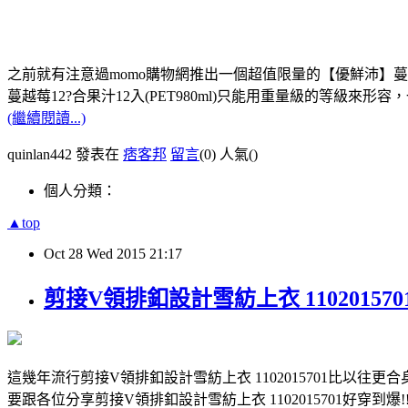
之前就有注意過momo購物網推出一個超值限量的【優鮮沛】蔓越莓12
蔓越莓12?合果汁12入(PET980ml)只能用重量級的等級來形
(繼續閱讀...)
quinlan442 發表在
痞客邦
留言
(0)
人氣(
)
個人分類：
▲top
Oct
28
Wed
2015
21:17
剪接V領排釦設計雪紡上衣 110201570
這幾年流行剪接V領排釦設計雪紡上衣 1102015701比以往
要跟各位分享剪接V領排釦設計雪紡上衣 1102015701好